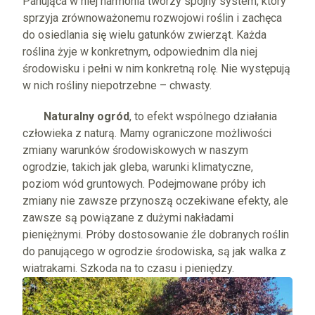
Panująca w niej harmonia tworzy spójny system, który
sprzyja zrównoważonemu rozwojowi roślin i zachęca
do osiedlania się wielu gatunków zwierząt. Każda
roślina żyje w konkretnym, odpowiednim dla niej
środowisku i pełni w nim konkretną rolę. Nie występują
w nich rośliny niepotrzebne – chwasty.
Naturalny ogród
, to efekt wspólnego działania
człowieka z naturą. Mamy ograniczone możliwości
zmiany warunków środowiskowych w naszym
ogrodzie, takich jak gleba, warunki klimatyczne,
poziom wód gruntowych. Podejmowane próby ich
zmiany nie zawsze przynoszą oczekiwane efekty, ale
zawsze są powiązane z dużymi nakładami
pieniężnymi. Próby dostosowanie źle dobranych roślin
do panującego w ogrodzie środowiska, są jak walka z
wiatrakami. Szkoda na to czasu i pieniędzy.